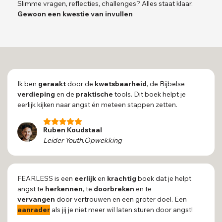
Slimme vragen, reflecties, challenges? Alles staat klaar.
Gewoon een kwestie van invullen
Ik ben
geraakt
door de
kwetsbaarheid
, de Bijbelse
verdieping
en de
praktische
tools. Dit boek helpt je
eerlijk kijken naar angst én meteen stappen zetten.
Ruben Koudstaal
Leider Youth.Opwekking
FEARLESS is een
eerlijk
en
krachtig
boek dat je helpt
angst te
herkennen
, te
doorbreken
en te
vervangen
door vertrouwen en een groter doel. Een
aanrader
als jij je niet meer wil laten sturen door angst!