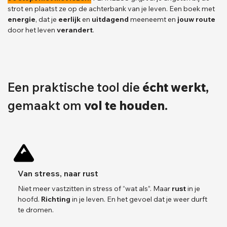
strot en plaatst ze op de achterbank van je leven. Een boek met
energie
, dat je
eerlijk
en
uitdagend
meeneemt en
jouw route
door het leven
verandert
.
Een praktische tool die
écht werkt
,
gemaakt om
vol te houden
.
Van stress, naar rust
Niet meer vastzitten in stress of “wat als”. Maar
rust
in je
hoofd.
Richting
in je leven. En het gevoel dat je weer durft
te dromen.