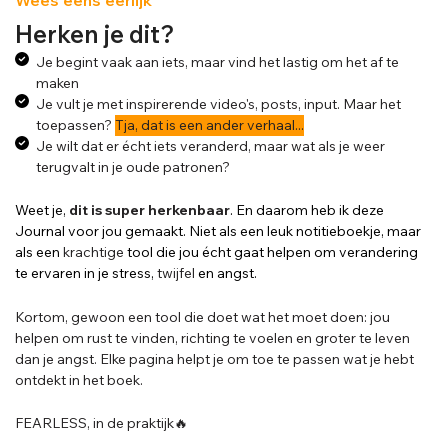
Herken je dit?
Je begint vaak aan iets, maar vind het lastig om het af te
maken
Je vult je met inspirerende video's, posts, input. Maar het
toepassen?
Tja, dat is een ander verhaal...
Je wilt dat er écht iets veranderd, maar wat als je weer
terugvalt in je oude patronen?
Weet je,
dit is super herkenbaar
. En daarom heb ik deze
Journal voor jou gemaakt. Niet als een leuk notitieboekje, maar
als een
krachtige
tool die jou écht gaat helpen om verandering
te ervaren in je stress,
twijfel
en angst.
Kortom, gewoon een tool die doet wat het moet doen: jou
helpen om rust te vinden, richting te voelen en groter te leven
dan je angst. Elke pagina helpt je om toe te passen wat je hebt
ontdekt in het boek.
FEARLESS, in de praktijk🔥