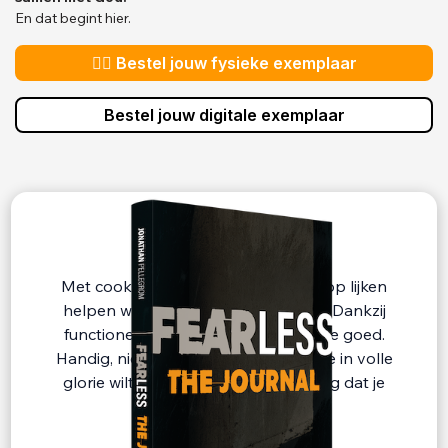
En dat begint hier.
👉🏻 Bestel jouw fysieke exemplaar
Bestel jouw digitale exemplaar
Cookie erbij?
Met cookies en technieken die daarop lijken
helpen we je beter en persoonlijker. Dankzij
functionele cookies werkt de website goed.
Handig, nietwaar? Als je onze website in volle
glorie wilt gebruiken, dan is het nodig dat je
onze cookies accepteert
Privacy Policy